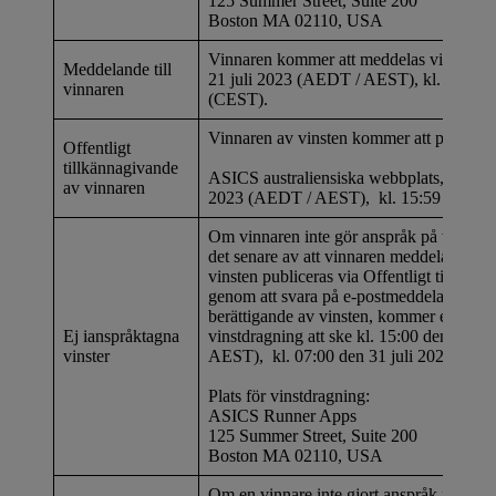
125 Summer Street, Suite 200
Boston MA 02110, USA
Vinnaren kommer att meddelas via e-post 
Meddelande till
21 juli 2023 (AEDT / AEST), kl. 15:59 d
vinnaren
(CEST).
Vinnaren av vinsten kommer att publicer
Offentligt
tillkännagivande
ASICS australiensiska webbplats, senast k
av vinnaren
2023 (AEDT / AEST), kl. 15:59 den 20 
Om vinnaren inte gör anspråk på vinsten
det senare av att vinnaren meddelats via e
vinsten publiceras via Offentligt tillkän
genom att svara på e-postmeddelandet och 
berättigande av vinsten, kommer en slu
Ej ianspråktagna
vinstdragning att ske kl. 15:00 den 31 j
vinster
AEST), kl. 07:00 den 31 juli 2023 (CE
Plats för vinstdragning:
ASICS Runner Apps
125 Summer Street, Suite 200
Boston MA 02110, USA
Om en vinnare inte gjort anspråk på vinst