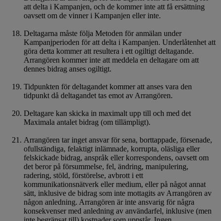
att delta i Kampanjen, och de kommer inte att få ersättning
oavsett om de vinner i Kampanjen eller inte.
Deltagarna måste följa Metoden för anmälan under
Kampanjperioden för att delta i Kampanjen. Underlåtenhet att
göra detta kommer att resultera i ett ogiltigt deltagande.
Arrangören kommer inte att meddela en deltagare om att
dennes bidrag anses ogiltigt.
Tidpunkten för deltagandet kommer att anses vara den
tidpunkt då deltagandet tas emot av Arrangören.
Deltagare kan skicka in maximalt upp till och med det
Maximala antalet bidrag (om tillämpligt).
Arrangören tar inget ansvar för sena, borttappade, försenade,
ofullständiga, felaktigt inlämnade, korrupta, oläsliga eller
felskickade bidrag, anspråk eller korrespondens, oavsett om
det beror på försummelse, fel, ändring, manipulering,
radering, stöld, förstörelse, avbrott i ett
kommunikationsnätverk eller medium, eller på något annat
sätt, inklusive de bidrag som inte mottagits av Arrangören av
någon anledning. Arrangören är inte ansvarig för några
konsekvenser med anledning av användarfel, inklusive (men
inte begränsat till) kostnader som uppstår. Ingen