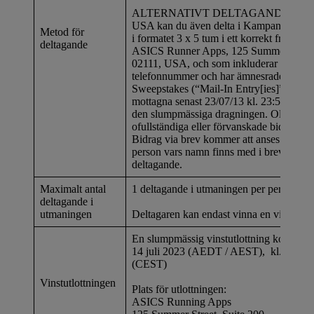
ALTERNATIVT DELTAGANDE: Om du b
USA kan du även delta i Kampanjen genom
Metod för
i formatet 3 x 5 tum i ett korrekt frimärkt k
deltagande
ASICS Runner Apps, 125 Summer St., 2
02111, USA, och som inkluderar ditt nam
telefonnummer och har ämnesraden Run
Sweepstakes (“Mail-In Entry[ies]”). Bidr
mottagna senast 23/07/13 kl. 23:59 (EST) 
den slumpmässiga dragningen. Oläsliga, 
ofullständiga eller förvanskade bidrag är 
Bidrag via brev kommer att anses vara i
person vars namn finns med i brevet som 
deltagande.
Maximalt antal
1 deltagande i utmaningen per person
deltagande i
utmaningen
Deltagaren kan endast vinna en vinst i
En slumpmässig vinstutlottning kommer at
14 juli 2023 (AEDT / AEST), kl. 03:00 
(CEST)
Vinstutlottningen
Plats för utlottningen:
ASICS Running Apps