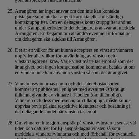
Arrangören tar inget ansvar om den inte kan kontakta
pristagare som inte har angett korrekta eller fullständiga
kontaktuppgifter. Om en deltagares kontaktuppgifter ändras
under Kampanjperioden är det deltagarens ansvar att meddela
Arrangören. En begäran om att ändra eventuell information
om deltagaren ska skickas till Arrangören.
Det är ett villkor för att kunna acceptera en vinst att vinnaren
uppfyller alla villkor för användning av vinsten och
vinstarrangörens krav. Varje vinst måste tas emot så som det
är angivet, och ingen kompensation kommer att betalas ut om
en vinnare inte kan använda vinsten så som det är angivet.
Vinnarens/vinnarnas namn och delstaten/bostadsorten
kommer att publiceras i enlighet med avsnittet Offentligt
tillkännagivande av vinnare i Tabellen (om tillämpligt).
Vinnaren och dess medresenär, om tillämpligt, måste kunna
uppvisa bevis på sina respektive identiteter och bosättning i
det deltagande landet när vinsten tas emot.
Om vinnaren inte gjort anspråk på vinsten/vinsterna senast vid
tiden och datumet för Ej ianspråktagna vinster, så som
meddelats vinnaren/vinnarna och med förbehåll för eventuella