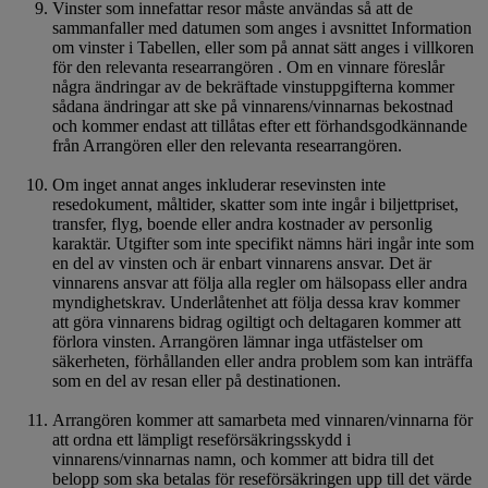
Vinster som innefattar resor måste användas så att de
sammanfaller med datumen som anges i avsnittet Information
om vinster i Tabellen, eller som på annat sätt anges i villkoren
för den relevanta researrangören . Om en vinnare föreslår
några ändringar av de bekräftade vinstuppgifterna kommer
sådana ändringar att ske på vinnarens/vinnarnas bekostnad
och kommer endast att tillåtas efter ett förhandsgodkännande
från Arrangören eller den relevanta researrangören.
Om inget annat anges inkluderar resevinsten inte
resedokument, måltider, skatter som inte ingår i biljettpriset,
transfer, flyg, boende eller andra kostnader av personlig
karaktär. Utgifter som inte specifikt nämns häri ingår inte som
en del av vinsten och är enbart vinnarens ansvar. Det är
vinnarens ansvar att följa alla regler om hälsopass eller andra
myndighetskrav. Underlåtenhet att följa dessa krav kommer
att göra vinnarens bidrag ogiltigt och deltagaren kommer att
förlora vinsten. Arrangören lämnar inga utfästelser om
säkerheten, förhållanden eller andra problem som kan inträffa
som en del av resan eller på destinationen.
Arrangören kommer att samarbeta med vinnaren/vinnarna för
att ordna ett lämpligt reseförsäkringsskydd i
vinnarens/vinnarnas namn, och kommer att bidra till det
belopp som ska betalas för reseförsäkringen upp till det värde