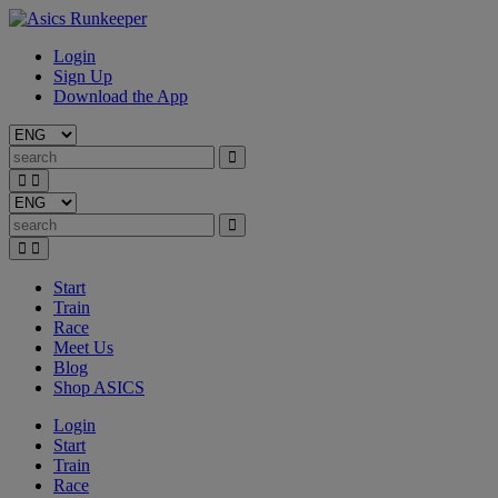
Login
Sign Up
Download the App
Start
Train
Race
Meet Us
Blog
Shop ASICS
Login
Start
Train
Race