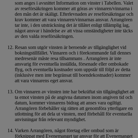
som anges i avsnittet Information om vinster i Tabellen. Valet
av reseförsäkringen kommer att göras av vinnaren/vinnarna i
den mån det är skäligt. Efterlevnaden av reseförsäkringar och
krav kommer att vara vinnaren/vinnarnas ansvar. Arrangören
tar inte, i den utsträckning det är tillåtet enligt tillämplig lag,
något ansvar i händelse av att vissa omständigheter inte täcks
av den valda reseförsäkringen.
Resan som utgör vinsten är beroende av tillgänglighet vid
bokningstillfället. Vinnaren och i förekommande fall dennes
medresenär måste resa tillsammans . Arrangören är inte
ansvarig för eventuella inställda, försenade eller ombokade
flyg, och eventuella kostnader som uppstår till följd av detta
(inklusive men inte begränsat till boendekostnader) kommer
att vara vinnarens eget ansvar.
Om vinnaren av vinsten inte har bekräftat sin tillgänglighet att
ta emot vinsten på de angivna datumen inom angiven tid och
datum, kommer vinnarens bidrag att anses vara ogiltigt.
Arrangören förbehåller sig rätten att genomföra ytterligare en
utlottning för att dela ut vinsten, med förbehåll för eventuella
anvisningar från relevant myndighet.
Varken Arrangören, något företag eller ombud som är
förknippat med Evenemanget tar ansvar för att Evenemanget