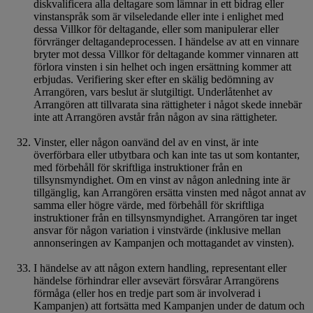
diskvalificera alla deltagare som lämnar in ett bidrag eller
vinstanspråk som är vilseledande eller inte i enlighet med
dessa Villkor för deltagande, eller som manipulerar eller
förvränger deltagandeprocessen. I händelse av att en vinnare
bryter mot dessa Villkor för deltagande kommer vinnaren att
förlora vinsten i sin helhet och ingen ersättning kommer att
erbjudas. Verifiering sker efter en skälig bedömning av
Arrangören, vars beslut är slutgiltigt. Underlåtenhet av
Arrangören att tillvarata sina rättigheter i något skede innebär
inte att Arrangören avstår från någon av sina rättigheter.
Vinster, eller någon oanvänd del av en vinst, är inte
överförbara eller utbytbara och kan inte tas ut som kontanter,
med förbehåll för skriftliga instruktioner från en
tillsynsmyndighet. Om en vinst av någon anledning inte är
tillgänglig, kan Arrangören ersätta vinsten med något annat av
samma eller högre värde, med förbehåll för skriftliga
instruktioner från en tillsynsmyndighet. Arrangören tar inget
ansvar för någon variation i vinstvärde (inklusive mellan
annonseringen av Kampanjen och mottagandet av vinsten).
I händelse av att någon extern handling, representant eller
händelse förhindrar eller avsevärt försvårar Arrangörens
förmåga (eller hos en tredje part som är involverad i
Kampanjen) att fortsätta med Kampanjen under de datum och