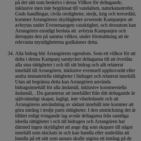
på det sätt som beskrivs i dessa Villkor för deltagande,
inklusive men inte begränsat till vandalism, naturkatastrofer,
Guds handlingar, civila oroligheter, strejk, krig och terrordåd,
kommer Arrangörens skyldigheter avseende Kampanjen att
avbrytas under Evenemangets varaktighet, och dessutom kan
Arrangören ensidigt besluta att avbryta Kampanjen och
återuppta den på samma villkor, under förutsättning att de
relevanta myndigheterna godkänner detta.
Alla bidrag blir Arrangörens egendom. Som ett villkor för att
delta i denna Kampanj samtycker deltagarna till att överlåta
alla sina rättigheter i och till sitt bidrag och allt relaterat
innehåll till Arrangören, inklusive eventuell upphovsrätt eller
andra immateriella rättigheter i bidraget och relaterat innehåll.
Utan att begränsa detta kan Arrangören använda
bidragsinnehåll för alla ändamål, inklusive kommersiella
ändamål, . Du garanterar att innehållet från ditt deltagande är
självständigt skapat, lagligt, inte vilseledande och att
Arrangörens användning av sådant innehåll inte kommer att
göra intrång i tredje parts rättigheter. I den utsträckning det är
tillåtet enligt tvingande lag avstår deltagarna från samtliga
ideella rättigheter i och till bidragen och Arrangören har
därmed ingen skyldighet att ange dig som skapare till något
innehåll som skickats in och kan handla eller underlåta att
handla på ett sätt som annars skulle utgöra ett intrång på de