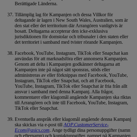
Berättigade Länderna.
Tillämplig lag för Kampanjen och dessa Villkor för
deltagande är lagen i New South Wales, Australien, som är
den stat eller det territorium där Arrangören vanligtvis är
bosatt. Deltagarna accepterar den icke-exklusiva
jurisdiktionen för domstolar och tribunaler i den staten eller
det territoriet i samband med tvister rörande Kampanjen.
Facebook, YouTube, Instagram, TikTok eller Snapchat kan
användas för att marknadsföra eller annonsera Kampanjen.
Genom att delta i Kampanjen godkänner deltagarna att
Kampanjen inte på något sätt sponsras, stöds eller
administreras av eller förknippas med Facebook, YouTube,
Instagram, TikTok eller Snapchat, och att Facebook,
YouTube, Instagram, TikTok eller Snapchat är fria från allt
ansvar i samband med denna Kampanj. Alla frågor,
kommentarer eller klagomål angående Kampanjen ska riktas
till Arrangören och inte till Facebook, YouTube, Instagram,
TikTok eller Snapchat.
Eventuella anspråk eller klagomål angående denna Kampanj
ska skickas via e-post till
AOP.CustomerService-
Ecom@asics.com
. Ange tydligt dina personuppgifter (namn
och efternamn) och kontaktuppgifter, namnet på Kampanjen