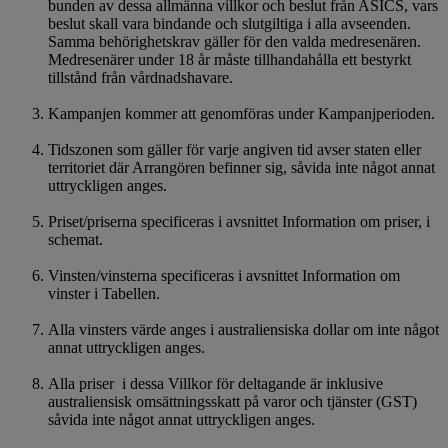
bunden av dessa allmänna villkor och beslut från ASICS, vars
beslut skall vara bindande och slutgiltiga i alla avseenden.
Samma behörighetskrav gäller för den valda medresenären.
Medresenärer under 18 år måste tillhandahålla ett bestyrkt
tillstånd från vårdnadshavare.
Kampanjen kommer att genomföras under Kampanjperioden.
Tidszonen som gäller för varje angiven tid avser staten eller
territoriet där Arrangören befinner sig, såvida inte något annat
uttryckligen anges.
Priset/priserna specificeras i avsnittet Information om priser, i
schemat.
Vinsten/vinsterna specificeras i avsnittet Information om
vinster i Tabellen.
Alla vinsters värde anges i australiensiska dollar om inte något
annat uttryckligen anges.
Alla priser i dessa Villkor för deltagande är inklusive
australiensisk omsättningsskatt på varor och tjänster (GST)
såvida inte något annat uttryckligen anges.