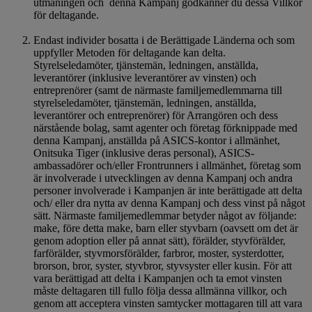
utmaningen och denna Kampanj godkänner du dessa Villkor
för deltagande.
Endast individer bosatta i de Berättigade Länderna och som
uppfyller Metoden för deltagande kan delta.
Styrelseledamöter, tjänstemän, ledningen, anställda,
leverantörer (inklusive leverantörer av vinsten) och
entreprenörer (samt de närmaste familjemedlemmarna till
styrelseledamöter, tjänstemän, ledningen, anställda,
leverantörer och entreprenörer) för Arrangören och dess
närstående bolag, samt agenter och företag förknippade med
denna Kampanj, anställda på ASICS-kontor i allmänhet,
Onitsuka Tiger (inklusive deras personal), ASICS-
ambassadörer och/eller Frontrunners i allmänhet, företag som
är involverade i utvecklingen av denna Kampanj och andra
personer involverade i Kampanjen är inte berättigade att delta
och/ eller dra nytta av denna Kampanj och dess vinst på något
sätt. Närmaste familjemedlemmar betyder något av följande:
make, före detta make, barn eller styvbarn (oavsett om det är
genom adoption eller på annat sätt), förälder, styvförälder,
farförälder, styvmorsförälder, farbror, moster, systerdotter,
brorson, bror, syster, styvbror, styvsyster eller kusin. För att
vara berättigad att delta i Kampanjen och ta emot vinsten
måste deltagaren till fullo följa dessa allmänna villkor, och
genom att acceptera vinsten samtycker mottagaren till att vara