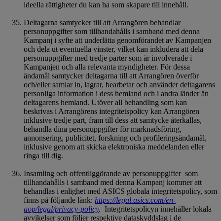
ideella rättigheter du kan ha som skapare till innehåll.
Deltagarna samtycker till att Arrangören behandlar
personuppgifter som tillhandahålls i samband med denna
Kampanj i syfte att underlätta genomförandet av Kampanjen
och dela ut eventuella vinster, vilket kan inkludera att dela
personuppgifter med tredje parter som är involverade i
Kampanjen och alla relevanta myndigheter. För dessa
ändamål samtycker deltagarna till att Arrangören överför
och/eller samlar in, lagrar, bearbetar och använder deltagarens
personliga information i dess hemland och i andra länder än
deltagarens hemland. Utöver all behandling som kan
beskrivas i Arrangörens integritetspolicy kan Arrangören
inklusive tredje part, fram till dess att samtycke återkallas,
behandla dina personuppgifter för marknadsföring,
annonsering, publicitet, forskning och profileringsändamål,
inklusive genom att skicka elektroniska meddelanden eller
ringa till dig.
Insamling och offentliggörande av personuppgifter som
tillhandahålls i samband med denna Kampanj kommer att
behandlas i enlighet med ASICS globala integritetspolicy, som
finns på följande länk:
https://legal.asics.com/en-
aop/legal/privacy-policy
.
Integritetspolicyn innehåller lokala
avvikelser som följer respektive dataskyddslag i de