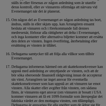
ställs in eller försenas av någon anledning som är utanför
deras kontroll, eller av vinnarens oförmåga att närvara vid
Evenemanget när det är planerat.
Om någon del av Evenemanget av någon anledning tas bort,
ändras, ställs in eller skjuts upp, kan Arrangören ensamt
besluta att vinnaren och i förekommande fall dennes
medresenär, förlorar alla rättigheter att delta i Evenemanget,
och inga kontanter eller alternativa biljetter kommer att ersätta
den delen av vinsten. Ingen överföring, återbetalning eller
ersättning av vinsten är tillåtet.
Deltagarna samtycker till att följa alla villkor som tillhör
Evenemanget.
Deltagarna informeras härmed om att skattekonsekvenser kan
uppstå med anledning av utnyttjande av vinsten, och att de
bör söka oberoende finansiell rådgivning innan de accepterar
sin vinst. Arrangören tar inget ansvar för eventuella
skattekonsekvenser som kan uppstå av att vinnaren tar emot
vinsten. Alla skatter eller avgifter från vinsten, om sådana
finns, är vinnarens eget ansvar (om vinnaren är bosatt i USA
kommer vinnaren att få ett 1099-formulär som återspeglar det
faktiska värdet av den mottagna vinsten, om tillämpligt).
Deltagarna är ansvariga för alla utgifter som de ådrar sig för