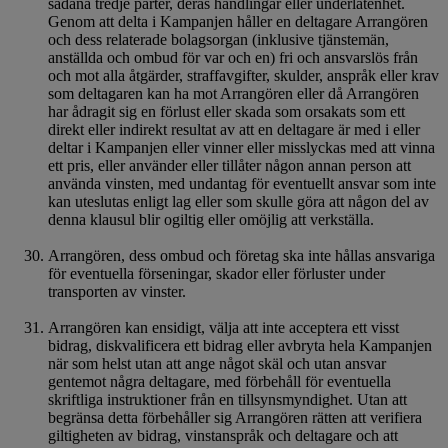
sådana tredje parter, deras handlingar eller underlåtenhet.
Genom att delta i Kampanjen håller en deltagare Arrangören
och dess relaterade bolagsorgan (inklusive tjänstemän,
anställda och ombud för var och en) fri och ansvarslös från
och mot alla åtgärder, straffavgifter, skulder, anspråk eller krav
som deltagaren kan ha mot Arrangören eller då Arrangören
har ådragit sig en förlust eller skada som orsakats som ett
direkt eller indirekt resultat av att en deltagare är med i eller
deltar i Kampanjen eller vinner eller misslyckas med att vinna
ett pris, eller använder eller tillåter någon annan person att
använda vinsten, med undantag för eventuellt ansvar som inte
kan uteslutas enligt lag eller som skulle göra att någon del av
denna klausul blir ogiltig eller omöjlig att verkställa.
Arrangören, dess ombud och företag ska inte hållas ansvariga
för eventuella förseningar, skador eller förluster under
transporten av vinster.
Arrangören kan ensidigt, välja att inte acceptera ett visst
bidrag, diskvalificera ett bidrag eller avbryta hela Kampanjen
när som helst utan att ange något skäl och utan ansvar
gentemot några deltagare, med förbehåll för eventuella
skriftliga instruktioner från en tillsynsmyndighet. Utan att
begränsa detta förbehåller sig Arrangören rätten att verifiera
giltigheten av bidrag, vinstanspråk och deltagare och att