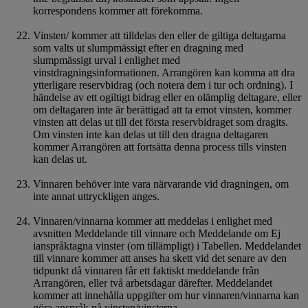
korrespondens kommer att förekomma.
Vinsten/ kommer att tilldelas den eller de giltiga deltagarna
som valts ut slumpmässigt efter en dragning med
slumpmässigt urval i enlighet med
vinstdragningsinformationen. Arrangören kan komma att dra
ytterligare reservbidrag (och notera dem i tur och ordning). I
händelse av ett ogiltigt bidrag eller en olämplig deltagare, eller
om deltagaren inte är berättigad att ta emot vinsten, kommer
vinsten att delas ut till det första reservbidraget som dragits.
Om vinsten inte kan delas ut till den dragna deltagaren
kommer Arrangören att fortsätta denna process tills vinsten
kan delas ut.
Vinnaren behöver inte vara närvarande vid dragningen, om
inte annat uttryckligen anges.
Vinnaren/vinnarna kommer att meddelas i enlighet med
avsnitten Meddelande till vinnare och Meddelande om Ej
ianspråktagna vinster (om tillämpligt) i Tabellen. Meddelandet
till vinnare kommer att anses ha skett vid det senare av den
tidpunkt då vinnaren får ett faktiskt meddelande från
Arrangören, eller två arbetsdagar därefter. Meddelandet
kommer att innehålla uppgifter om hur vinnaren/vinnarna kan
göra anspråk på vinsten/vinsterna.