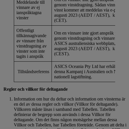
Meddelande till
genom vinstdragning. Sådan vinnare av e
vinnare av ej
vinst kommer att meddelas via e-post sena
ianspråktagna
augusti 2023 (AEDT / AEST), kl. 15:59 
vinster
(CET).
Offentligt
Om en vinnare inte gjort anspråk på vinst
tillkännagivande
genom vinstdragning och vinnaren komme
av vinnare från
ASICS australiensiska webbplats, senast 
vinstdragning av
augusti 2023 (AEDT / AEST), kl.15:59 
vinster som inte
(CEST).
tagits i anspråk
ASICS Oceania Pty Ltd har erhållit tills
Tillståndsreferens
denna Kampanj i Australien och Nya Zee
nationell lagstiftning.
Regler och villkor för deltagande
Information om hur du deltar och information om vinsterna är
en del av dessa regler och villkor (Villkor för deltagande).
Villkoren måste läsas i samband med Tabellen. Tabellen
definierar de begrepp som används i dessa Villkor för
deltagande. Om det finns någon motsägelse mellan dessa
Villkor och Tabellen, har Tabellen företräde. Genom att delta i