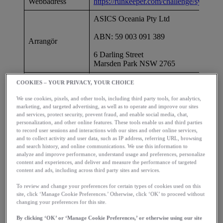
Webbadress
https://runkeeper.com/challenge/sydney
ASICS Oceania Pty Ltd
ABN: 59 003 091 389
Arrangör
6 Darling Street
Marsden Park NSW 2765
Deltagande i Kampanjen är tillåtet för inv
COOKIES – YOUR PRIVACY, YOUR CHOICE
Berättigade
Berättigade Länder som uppfyller inträd
deltagare
minst 18 år eller åtminstone innehar myndi
We use cookies, pixels, and other tools, including third party tools, for analytics,
bosättningsland eller i sin delstat.
marketing, and targeted advertising, as well as to operate and improve our sites
and services, protect security, prevent fraud, and enable social media, chat,
personalization, and other online features. These tools enable us and third parties
1 pristagare kommer att utses.
to record user sessions and interactions with our sites and other online services,
and to collect activity and user data, such as IP address, referring URL, browsing
Huvudvinst:
and search history, and online communications. We use this information to
2 x startplatser (1 för vinnaren och 1 för
analyze and improve performance, understand usage and preferences, personalize
Evenemanget – till ett värde av 185 AU
content and experiences, and deliver and measure the performance of targeted
person för invånare i Australien och Nya 
content and ads, including across third party sites and services.
AUD (ca 1600 SEK) per person för invån
To review and change your preferences for certain types of cookies used on this
Australien och Nya Zeeland
site, click ‘Manage Cookie Preferences.’ Otherwise, click ‘OK’ to proceed without
changing your preferences for this site.
Flyg tur och retur i ekonomiklass till Sy
Information om
huvudstad – till ett värde av max 6 12
vinsten
By clicking ‘OK’ or ‘Manage Cookie Preferences,’ or otherwise using our site