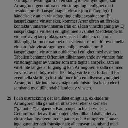
skriftliga anvisningar från en statlig lotterimyndighet, kan
Arrangören genomföra en vinstdragning i enlighet med
avsnittet om Ej ianspråktagna vinster (om tillämpligt). I
händelse av att en vinstdragning enligt avsnittet om Ej
ianspråktagna vinster sker, kommer Arrangören att försöka
kontakta vinnaren/vinnarna från en sådan vinstdragning av Ej
ianspråktagna vinster i enlighet med avsnittet Meddelande till
vinnare av ej ianspråktagna vinster i Tabellen, och om
tillämpligt kommer namnet och staten/territoriet för eventuella
vinnare från vinstdragningen enligt avsnittet om Ej
ianspråktagna vinster att publiceras i enlighet med avsnittet i
Tabellen benämnt Offentligt tillkännagivande av vinnare från
vinstdragningar av vinster som inte tagits i anspråk. Om en
vinst inte längre är tillgänglig kan Arrangören ersätta det med
en vinst av ett högre eller lika högt värde med förbehåll för
eventuella skriftliga instruktioner från en tillsynsmyndighet.
Arrangören får inte dra av några administrativa kostnader i
samband med tillhandahållandet av vinsten.
I den utsträckning det är tillåtet enligt lag, exkluderar
Arrangören alla garantier, utfästelser eller säkerheter
(“garantier”) angående Kampanjen och alla vinster,.
Genomförandet av Kampanjen eller tillhandahållandet av
vinster kan involvera tredje parter, och Arrangören lämnar
inga garantier och frånsäger sig allt ansvar i samband med