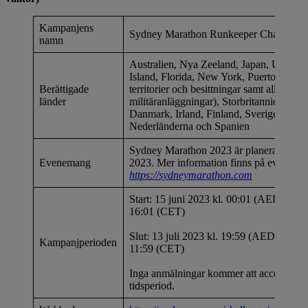
Kampanjens
Sydney Marathon Runkeeper Challenge
namn
Australien, Nya Zeeland, Japan, USA (e
Island, Florida, New York, Puerto Rico, 
Berättigade
territorier och besittningar samt alla utlä
länder
militäranläggningar), Storbritannien, Tys
Danmark, Irland, Finland, Sverige, Belgi
Nederländerna och Spanien
Sydney Marathon 2023 är planerat att hå
Evenemang
2023. Mer information finns på evenema
https://sydneymarathon.com
Start: 15 juni 2023 kl. 00:01 (AEDT/AES
16:01 (CET)
Slut: 13 juli 2023 kl. 19:59 (AEDT / AES
Kampanjperioden
11:59 (CET)
Inga anmälningar kommer att accepteras 
tidsperiod.