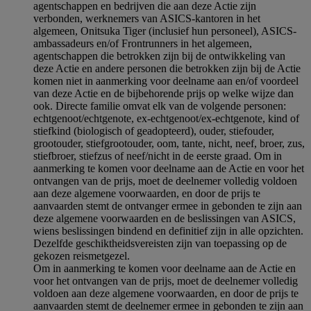
agentschappen en bedrijven die aan deze Actie zijn
verbonden, werknemers van ASICS-kantoren in het
algemeen, Onitsuka Tiger (inclusief hun personeel), ASICS-
ambassadeurs en/of Frontrunners in het algemeen,
agentschappen die betrokken zijn bij de ontwikkeling van
deze Actie en andere personen die betrokken zijn bij de Actie
komen niet in aanmerking voor deelname aan en/of voordeel
van deze Actie en de bijbehorende prijs op welke wijze dan
ook. Directe familie omvat elk van de volgende personen:
echtgenoot/echtgenote, ex-echtgenoot/ex-echtgenote, kind of
stiefkind (biologisch of geadopteerd), ouder, stiefouder,
grootouder, stiefgrootouder, oom, tante, nicht, neef, broer, zus,
stiefbroer, stiefzus of neef/nicht in de eerste graad. Om in
aanmerking te komen voor deelname aan de Actie en voor het
ontvangen van de prijs, moet de deelnemer volledig voldoen
aan deze algemene voorwaarden, en door de prijs te
aanvaarden stemt de ontvanger ermee in gebonden te zijn aan
deze algemene voorwaarden en de beslissingen van ASICS,
wiens beslissingen bindend en definitief zijn in alle opzichten.
Dezelfde geschiktheidsvereisten zijn van toepassing op de
gekozen reismetgezel.
Om in aanmerking te komen voor deelname aan de Actie en
voor het ontvangen van de prijs, moet de deelnemer volledig
voldoen aan deze algemene voorwaarden, en door de prijs te
aanvaarden stemt de deelnemer ermee in gebonden te zijn aan