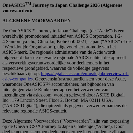
TM
OneASICS
Journey to Japan Challenge 2026 (Algemene
voorwaarden):
ALGEMENE VOORWAARDEN
De OneASICS™ Journey to Japan Challenge (de “Actie”) is een
wereldwijd promotioneel initiatief van ASICS Corporation, 1-2-
4 Sannomiya-cho, Chuo-ku, Kobe 650-0021, Japan (“ASICS” of de
“Wereldwijde Organisator”), uitgevoerd ter promotie van het
ASICS-merk. De regionale administratie van de Actie wordt
uitgevoerd door de relevante regionale ASICS-entiteit die optreedt
als verwerkingsverantwoordelijke voor deelnemers in het
respectieve grondgebied, waarvan de volledige gegevens
beschikbaar zijn op:
https://legal.asics.com/en-us/legal/overview-of-
asics-companies
. Gegevensinfrastructuurdiensten voor deze Actie,
waaronder OneASICS™-accountbeheer, het bijhouden van
uitdagingen via de Runkeeper-app en het verwerken van
inzendingen via asics.com, worden geleverd door ASICS Digital,
Inc., 179 Lincoln Street, Floor 2, Boston, MA 02111 USA,
(“ASICS Digital”), die optreedt als gegevensverwerker namens de
relevante regionale ASICS-entiteit.
Deze Algemene Voorwaarden (“Voorwaarden”) zijn van toepassing
op de OneASICS™ Journey to Japan Challenge (“Actie”). Door
deel te nemen, stemmen deelnemers ermee in gebonden te zijn aan