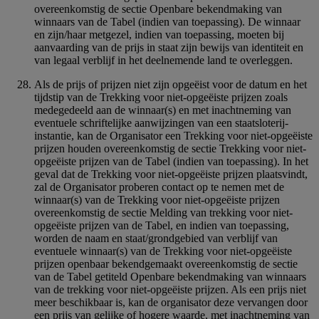
overeenkomstig de sectie Openbare bekendmaking van
winnaars van de Tabel (indien van toepassing). De winnaar
en zijn/haar metgezel, indien van toepassing, moeten bij
aanvaarding van de prijs in staat zijn bewijs van identiteit en
van legaal verblijf in het deelnemende land te overleggen.
Als de prijs of prijzen niet zijn opgeëist voor de datum en het
tijdstip van de Trekking voor niet-opgeëiste prijzen zoals
medegedeeld aan de winnaar(s) en met inachtneming van
eventuele schriftelijke aanwijzingen van een staatsloterij-
instantie, kan de Organisator een Trekking voor niet-opgeëiste
prijzen houden overeenkomstig de sectie Trekking voor niet-
opgeëiste prijzen van de Tabel (indien van toepassing). In het
geval dat de Trekking voor niet-opgeëiste prijzen plaatsvindt,
zal de Organisator proberen contact op te nemen met de
winnaar(s) van de Trekking voor niet-opgeëiste prijzen
overeenkomstig de sectie Melding van trekking voor niet-
opgeëiste prijzen van de Tabel, en indien van toepassing,
worden de naam en staat/grondgebied van verblijf van
eventuele winnaar(s) van de Trekking voor niet-opgeëiste
prijzen openbaar bekendgemaakt overeenkomstig de sectie
van de Tabel getiteld Openbare bekendmaking van winnaars
van de trekking voor niet-opgeëiste prijzen. Als een prijs niet
meer beschikbaar is, kan de organisator deze vervangen door
een prijs van gelijke of hogere waarde, met inachtneming van