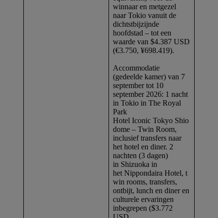
winnaar en metgezel
naar Tokio vanuit de
dichtstbijzijnde
hoofdstad – tot een
waarde van $4.387 USD
(€3.750, ¥698.419).
Accommodatie
(gedeelde kamer) van 7
september tot 10
september 2026: 1 nacht
in Tokio in The Royal
Park
Hotel Iconic Tokyo Shio
dome – Twin Room,
inclusief transfers naar
het hotel en diner. 2
nachten (3 dagen)
in Shizuoka in
het Nippondaira Hotel, t
win rooms, transfers,
ontbijt, lunch en diner en
culturele ervaringen
inbegrepen ($3.772
USD,