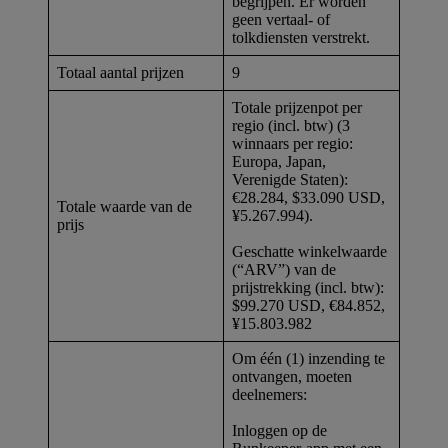
begrijpen. Er worden
geen vertaal- of
tolkdiensten verstrekt.
Totaal aantal prijzen
9
Totale prijzenpot per
regio (incl. btw) (3
winnaars per regio:
Europa, Japan,
Verenigde Staten):
€28.284, $33.090 USD,
Totale waarde van de
¥5.267.994).
prijs
Geschatte winkelwaarde
(“ARV”) van de
prijstrekking (incl. btw):
$99.270 USD, €84.852,
¥15.803.982
Om één (1) inzending te
ontvangen, moeten
deelnemers:
Inloggen op de