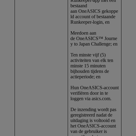
Runkeeper-app met een
bestaand
aan OneASICS gekoppe
ld account of bestaande
Runkeeper-login, en
Meedoen aan
de OneASICS™ Journe
y to Japan Challenge; en
Ten minste vijf (5)
activiteiten van elk ten
minste 15 minuten
bijhouden tijdens de
actieperiode; en
Hun OneASICS-account
verifiëren door in te
loggen via asics.com.
De inzending wordt pas
geregistreerd nadat de
uitdaging is voltooid en
het OneASICS-account
van de gebruiker is