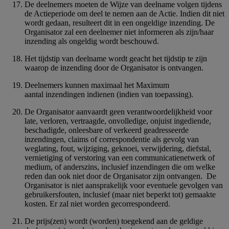
De deelnemers moeten de Wijze van deelname volgen tijdens
de Actieperiode om deel te nemen aan de Actie. Indien dit niet
wordt gedaan, resulteert dit in een ongeldige inzending. De
Organisator zal een deelnemer niet informeren als zijn/haar
inzending als ongeldig wordt beschouwd.
Het tijdstip van deelname wordt geacht het tijdstip te zijn
waarop de inzending door de Organisator is ontvangen.
Deelnemers kunnen maximaal het Maximum
aantal inzendingen indienen (indien van toepassing).
De Organisator aanvaardt geen verantwoordelijkheid voor
late, verloren, vertraagde, onvolledige, onjuist ingediende,
beschadigde, onleesbare of verkeerd geadresseerde
inzendingen, claims of correspondentie als gevolg van
weglating, fout, wijziging, geknoei, verwijdering, diefstal,
vernietiging of verstoring van een communicatienetwerk of
medium, of anderszins, inclusief inzendingen die om welke
reden dan ook niet door de Organisator zijn ontvangen. De
Organisator is niet aansprakelijk voor eventuele gevolgen van
gebruikersfouten, inclusief (maar niet beperkt tot) gemaakte
kosten. Er zal niet worden gecorrespondeerd.
De prijs(zen) wordt (worden) toegekend aan de geldige