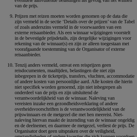
eventuele aanvullende belastingen als gevolg van het winnen
van de prijs.
Prijzen met reizen moeten worden genomen op de data die
zijn vermeld in de sectie ‘Details over de prijzen’ van de Tabel
of zoals anderszins vermeld in de voorwaarden van een
externe reisaanbieder. Als een winnaar wijzigingen voorstelt
in de bevestigde prijsdetails, zijn dergelijke wijzigingen voor
rekening van de winnaar(s) en zijn ze alleen toegestaan met
voorafgaande toestemming van de Organisator of externe
reisaanbieder.
Tenzij anders vermeld, omvat een reisprijzen geen
reisdocumenten, maaltijden, belastingen die niet zijn
inbegrepen in de ticketprijs, transfers, vluchten, accommodatie
of andere kosten van persoonlijke aard. Alle kosten die hierin
niet specifiek worden genoemd, zijn niet inbegrepen als
onderdeel van de prijs en zijn uitsluitend de
verantwoordelijkheid van de winnaar. Naleving van
vereisten inzake een gezondheidsverklaring of andere
overheidsvoorschriften is de verantwoordelijkheid van de
prijswinnaars en de metgezel die met hen meereist. Niet-
naleving hiervan maakt de inzending van de winnaar ongeldig
en de deelnemer, en daarmee de metgezel, verliest de prijs. De
Organisator doet geen uitspraken over de veiligheid,
omstandigheden of andere kwesties die zich kunnen voordoen