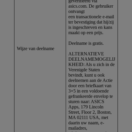
geverifieerd via
asics.com. De gebruiker
ontvangt
een transactionele e-mail
ter bevestiging dat hij/zij
is ingeschreven en kans
maakt op een prijs.
Deelname is gratis.
Wijze van deelname
ALTERNATIEVE
DEELNAMEMOGELIJ
KHEID: Als u zich in de
Verenigde Staten
bevindt, kunt u ook
deelnemen aan de Actie
door een briefkaart van
3×5 in een voldoende
gefrankeerde envelop te
sturen naar: ASICS
Apps, 179 Lincoln
Street, Floor 2, Boston,
MA 02111 USA, met
daarin uw naam, e-
mailadres,