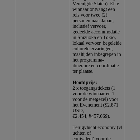
Verenigde Staten). Elke
winnaar ontvangt een
reis voor twee (2)
personen naar Japan,
inclusief vervoer,
gedeelde accommodatie
in Shizuoka en Tokio,
lokaal vervoer, begeleide
culturele ervaringen,
maaltijden inbegrepen in
het programma-
itineraire en coördinatie
ter plaatse.
Hoofdprijs:
2 x toegangstickets (1
voor de winnaar en 1
voor de metgezel) voor
het Evenement ($2.871
USD,
€2.454, ¥457.069).
Terugvlucht economy (vl
uchten of
equivalent) voor de