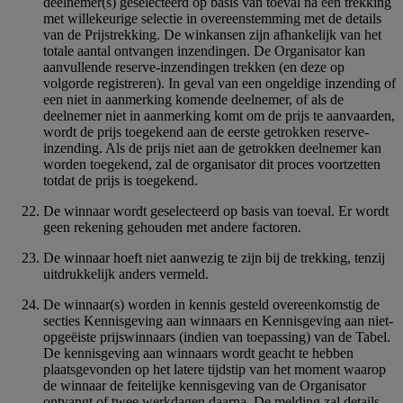
deelnemer(s) geselecteerd op basis van toeval na een trekking
met willekeurige selectie in overeenstemming met de details
van de Prijstrekking. De winkansen zijn afhankelijk van het
totale aantal ontvangen inzendingen. De Organisator kan
aanvullende reserve-inzendingen trekken (en deze op
volgorde registreren). In geval van een ongeldige inzending of
een niet in aanmerking komende deelnemer, of als de
deelnemer niet in aanmerking komt om de prijs te aanvaarden,
wordt de prijs toegekend aan de eerste getrokken reserve-
inzending. Als de prijs niet aan de getrokken deelnemer kan
worden toegekend, zal de organisator dit proces voortzetten
totdat de prijs is toegekend.
De winnaar wordt geselecteerd op basis van toeval. Er wordt
geen rekening gehouden met andere factoren.
De winnaar hoeft niet aanwezig te zijn bij de trekking, tenzij
uitdrukkelijk anders vermeld.
De winnaar(s) worden in kennis gesteld overeenkomstig de
secties Kennisgeving aan winnaars en Kennisgeving aan niet-
opgeëiste prijswinnaars (indien van toepassing) van de Tabel.
De kennisgeving aan winnaars wordt geacht te hebben
plaatsgevonden op het latere tijdstip van het moment waarop
de winnaar de feitelijke kennisgeving van de Organisator
ontvangt of twee werkdagen daarna. De melding zal details