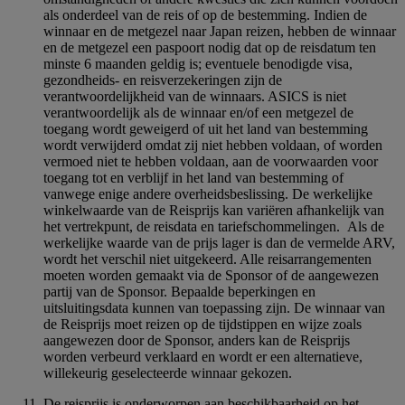
als onderdeel van de reis of op de bestemming. Indien de
winnaar en de metgezel naar Japan reizen, hebben de winnaar
en de metgezel een paspoort nodig dat op de reisdatum ten
minste 6 maanden geldig is; eventuele benodigde visa,
gezondheids- en reisverzekeringen zijn de
verantwoordelijkheid van de winnaars. ASICS is niet
verantwoordelijk als de winnaar en/of een metgezel de
toegang wordt geweigerd of uit het land van bestemming
wordt verwijderd omdat zij niet hebben voldaan, of worden
vermoed niet te hebben voldaan, aan de voorwaarden voor
toegang tot en verblijf in het land van bestemming of
vanwege enige andere overheidsbeslissing. De werkelijke
winkelwaarde van de Reisprijs kan variëren afhankelijk van
het vertrekpunt, de reisdata en tariefschommelingen. Als de
werkelijke waarde van de prijs lager is dan de vermelde ARV,
wordt het verschil niet uitgekeerd. Alle reisarrangementen
moeten worden gemaakt via de Sponsor of de aangewezen
partij van de Sponsor. Bepaalde beperkingen en
uitsluitingsdata kunnen van toepassing zijn. De winnaar van
de Reisprijs moet reizen op de tijdstippen en wijze zoals
aangewezen door de Sponsor, anders kan de Reisprijs
worden verbeurd verklaard en wordt er een alternatieve,
willekeurig geselecteerde winnaar gekozen.
De reisprijs is onderworpen aan beschikbaarheid op het