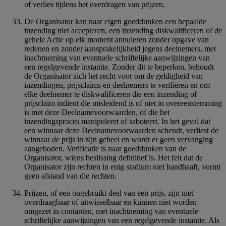
of verlies tijdens het overdragen van prijzen.
De Organisator kan naar eigen goeddunken een bepaalde
inzending niet accepteren, een inzending diskwalificeren of de
gehele Actie op elk moment annuleren zonder opgave van
redenen en zonder aansprakelijkheid jegens deelnemers, met
inachtneming van eventuele schriftelijke aanwijzingen van
een regelgevende instantie. Zonder dit te beperken, behoudt
de Organisator zich het recht voor om de geldigheid van
inzendingen, prijsclaims en deelnemers te verifiëren en om
elke deelnemer te diskwalificeren die een inzending of
prijsclaim indient die misleidend is of niet in overeenstemming
is met deze Deelnamevoorwaarden, of die het
inzendingsproces manipuleert of saboteert. In het geval dat
een winnaar deze Deelnamevoorwaarden schendt, verliest de
winnaar de prijs in zijn geheel en wordt er geen vervanging
aangeboden. Verificatie is naar goeddunken van de
Organisator, wiens beslissing definitief is. Het feit dat de
Organisator zijn rechten in enig stadium niet handhaaft, vormt
geen afstand van die rechten.
Prijzen, of een ongebruikt deel van een prijs, zijn niet
overdraagbaar of uitwisselbaar en kunnen niet worden
omgezet in contanten, met inachtneming van eventuele
schriftelijke aanwijzingen van een regelgevende instantie. Als