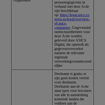
Organisator
persoonsgegevens in
verband met deze Actie
zijn beschikbaar
op:
https://legal.asics.co
m/en-us/legal/overview-
of-asics-
companies
. Gegevensinf
rastructuurdiensten voor
deze Actie worden
geleverd door ASICS
Digital, die optreedt als
gegevensverwerker
namens de relevante
regionale
verwerkingsverantwoord
elijke
Deelname is gratis; er
zijn geen kosten vereist
voor deelname.
Deelname aan de Actie
staat open voor inwoners
van alle in aanmerking
komende landen die
voldoen aan de