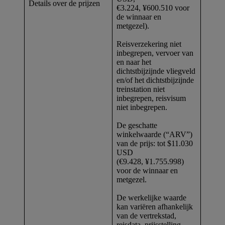
Details over de prijzen
€3.224, ¥600.510 voor
de winnaar en
metgezel).
Reisverzekering niet
inbegrepen, vervoer van
en naar het
dichtstbijzijnde vliegveld
en/of het dichtstbijzijnde
treinstation niet
inbegrepen, reisvisum
niet inbegrepen.
De geschatte
winkelwaarde (“ARV”)
van de prijs: tot $11.030
USD
(€9.428, ¥1.755.998)
voor de winnaar en
metgezel.
De werkelijke waarde
kan variëren afhankelijk
van de vertrekstad,
reisdata, prijsstelling