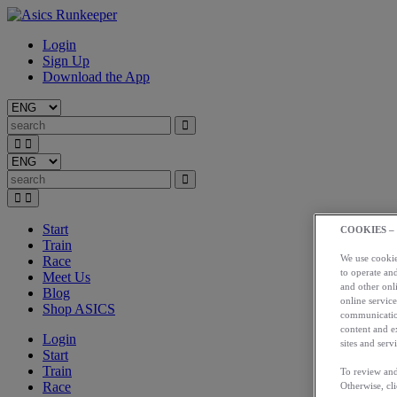
Login
Sign Up
Download the App
Start
COOKIES –
Train
We use cookies
Race
to operate and
Meet Us
and other onli
Blog
online service
Shop ASICS
communication
content and e
Login
sites and servi
Start
Train
To review and
Race
Otherwise, cl