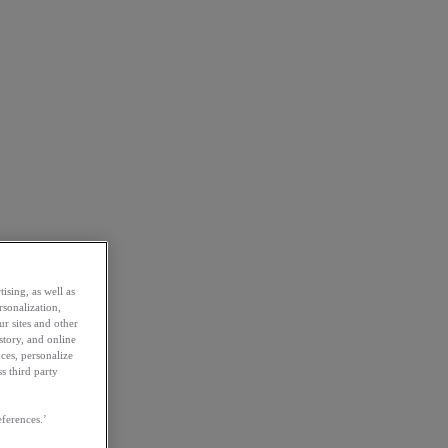
ising, as well as
rsonalization,
ur sites and other
story, and online
ces, personalize
s third party
ferences.’