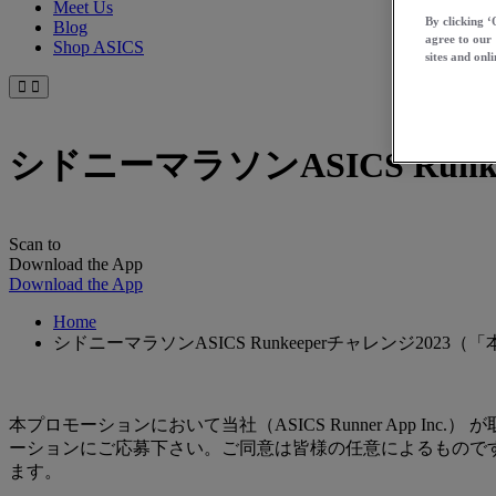
Meet Us
By clicking ‘
Blog
agree to our
Shop ASICS
sites and onli
シドニーマラソンASICS Run
Scan to
Download the App
Download the App
Home
シドニーマラソンASICS Runkeeperチャレンジ202
本プロモーションにおいて当社（ASICS Runner App
ーションにご応募下さい。ご同意は皆様の任意によるもので
ます。