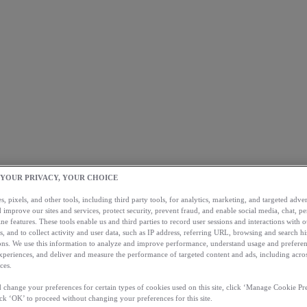
 YOUR PRIVACY, YOUR CHOICE
, pixels, and other tools, including third party tools, for analytics, marketing, and targeted advert
 improve our sites and services, protect security, prevent fraud, and enable social media, chat, pe
ne features. These tools enable us and third parties to record user sessions and interactions with o
s, and to collect activity and user data, such as IP address, referring URL, browsing and search hi
s. We use this information to analyze and improve performance, understand usage and preferen
xperiences, and deliver and measure the performance of targeted content and ads, including acros
ces.
 change your preferences for certain types of cookies used on this site, click ‘Manage Cookie Pre
ick ‘OK’ to proceed without changing your preferences for this site.